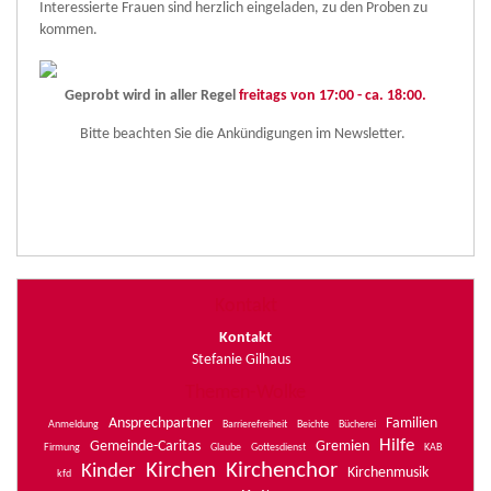
Interessierte Frauen sind herzlich eingeladen, zu den Proben zu
kommen.
Geprobt wird in aller Regel
freitags von 17:00 - ca. 18:00.
Bitte beachten Sie die Ankündigungen im Newsletter.
Kontakt
Kontakt
Stefanie Gilhaus
Themen-Wolke
Ansprechpartner
Familien
Anmeldung
Barrierefreiheit
Beichte
Bücherei
Hilfe
Gemeinde-Caritas
Gremien
Firmung
Glaube
Gottesdienst
KAB
Kirchen
Kirchenchor
Kinder
Kirchenmusik
kfd