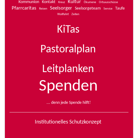
Kultur
Kommunion
Kontakt
Kreuz
Ökumene
Ortsausschüsse
Pfarrcaritas
Seelsorger
Seelsorgeteam
Taufe
Reisen
Service
Wallfahrt
Zeiten
KiTas
Pastoralplan
Leitplanken
Spenden
... denn jede Spende hilft!
Institutionelles Schutzkonzept