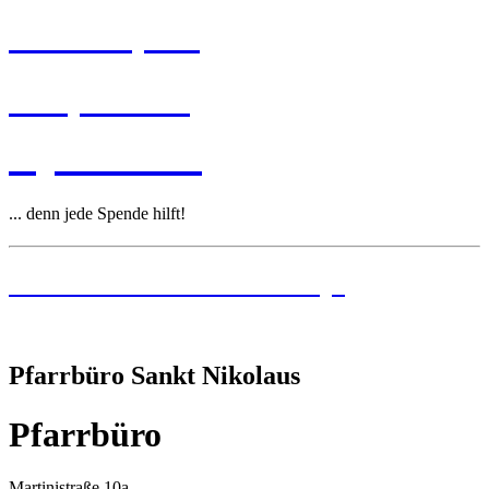
Pastoralplan
Leitplanken
Spenden
... denn jede Spende hilft!
Institutionelles Schutzkonzept
Pfarrbüro Sankt Nikolaus
Pfarrbüro
Martinistraße 10a