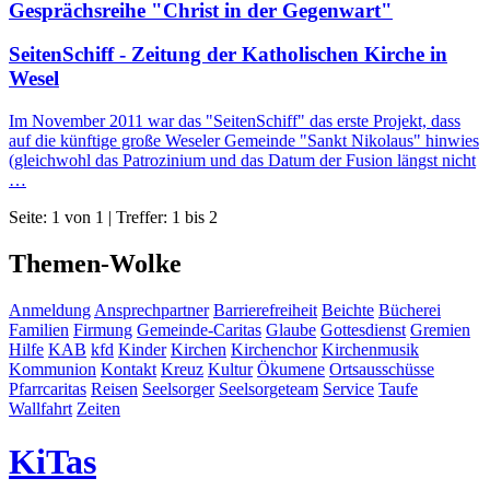
Gesprächsreihe "Christ in der Gegenwart"
SeitenSchiff - Zeitung der Katholischen Kirche in
Wesel
Im November 2011 war das "SeitenSchiff" das erste Projekt, dass
auf die künftige große Weseler Gemeinde "Sankt Nikolaus" hinwies
(gleichwohl das Patrozinium und das Datum der Fusion längst nicht
…
Seite: 1 von 1 | Treffer: 1 bis 2
Themen-Wolke
Anmeldung
Ansprechpartner
Barrierefreiheit
Beichte
Bücherei
Familien
Firmung
Gemeinde-Caritas
Glaube
Gottesdienst
Gremien
Hilfe
KAB
kfd
Kinder
Kirchen
Kirchenchor
Kirchenmusik
Kommunion
Kontakt
Kreuz
Kultur
Ökumene
Ortsausschüsse
Pfarrcaritas
Reisen
Seelsorger
Seelsorgeteam
Service
Taufe
Wallfahrt
Zeiten
KiTas