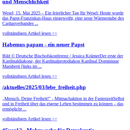
und Menschlichkeit
Wesel, 15. Mai 2025 – Ein feierlicher Tag für Wesel: Heute wurde
das Papst-Franziskus-Haus eingeweiht, eine neue Wärmestube des
Caritasverbandes ...
vollständigen Artikel lesen >>
Habemus papam - ein neuer Papst
Bild © Deutsche Bischofskonferenz / Jessica KrämerDer erste der
Kardinaldiakone, der Kardinalprotodiakon Kardinal Dominique
Mamberti [links im ...
vollständigen Artikel lesen >>
/aktuelles/2025/03/lebe_freiheit.php
„Mensch. Deine Freiheit!" - Mitmachaktion in der FastenzeitSelbst
und in Freiheit über das eigene Leben bestimmen zu können – das
ermöglicht ...
vollständigen Artikel lesen >>