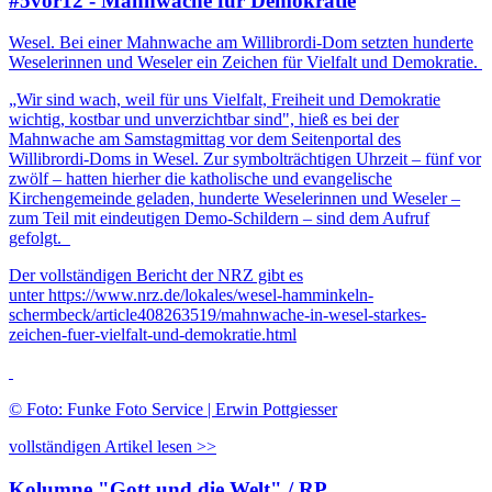
#5vor12 - Mahnwache für Demokratie
Wesel. Bei einer Mahnwache am Willibrordi-Dom setzten hunderte
Weselerinnen und Weseler ein Zeichen für Vielfalt und Demokratie.
„Wir sind wach, weil für uns Vielfalt, Freiheit und Demokratie
wichtig, kostbar und unverzichtbar sind", hieß es bei der
Mahnwache am Samstagmittag vor dem Seitenportal des
Willibrordi-Doms in Wesel. Zur symbolträchtigen Uhrzeit – fünf vor
zwölf – hatten hierher die katholische und evangelische
Kirchengemeinde geladen, hunderte Weselerinnen und Weseler –
zum Teil mit eindeutigen Demo-Schildern – sind dem Aufruf
gefolgt.
Der vollständigen Bericht der NRZ gibt es
unter https://www.nrz.de/lokales/wesel-hamminkeln-
schermbeck/article408263519/mahnwache-in-wesel-starkes-
zeichen-fuer-vielfalt-und-demokratie.html
© Foto: Funke Foto Service | Erwin Pottgiesser
vollständigen Artikel lesen >>
Kolumne "Gott und die Welt" / RP