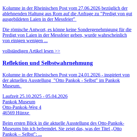
Kolumne in der Rheinischen Post vom 27.06.2026 bezüglich der
ablehnenden Haltung aus Rom auf die Anfrage zu "Predigt von gut
ausgebildeten Laien in der Messfeier"
Die römische Antwort, es könne keine Sondergenehmigung für die
Predigt von Laien in der Messfeier geben, wurde wahrscheinlich
von einigen wenigen ...
vollständigen Artikel lesen >>
Reflektion und Selbstwahrnehmung
Kolumne in der Rheinischen Post vom 24.01.2026 - inspiriert von
der aktuellen Ausstellung "Otto Pankok - Selbst" im Pankok
Museum.
Laufzeit 25.10.2025 - 05.04.2026
Pankok Museum
Otto-Pankok-Weg 4
46569 Hünxe
Beim ersten Blick in die aktuelle Ausstellung des Otto-Pankok-
Museums bin ich befremdet. Sie zeigt das, was der Titel „Otto
Pankok – Selbst": ...