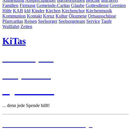
Anmeldung
Ansprechpartner
Barrierefreiheit
Beichte
Bücherei
Familien
Firmung
Gemeinde-Caritas
Glaube
Gottesdienst
Gremien
Hilfe
KAB
kfd
Kinder
Kirchen
Kirchenchor
Kirchenmusik
Kommunion
Kontakt
Kreuz
Kultur
Ökumene
Ortsausschüsse
Pfarrcaritas
Reisen
Seelsorger
Seelsorgeteam
Service
Taufe
Wallfahrt
Zeiten
KiTas
Pastoralplan
Leitplanken
Spenden
... denn jede Spende hilft!
Institutionelles Schutzkonzept