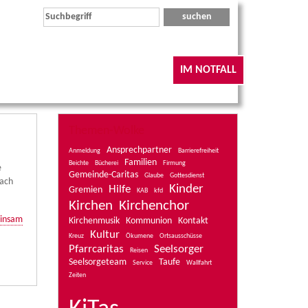
IM NOTFALL
Themen-Wolke
Ansprechpartner
Anmeldung
Barrierefreiheit
Familien
Beichte
Bücherei
Firmung
e
Gemeinde-Caritas
Glaube
Gottesdienst
nach
Kinder
Hilfe
Gremien
KAB
kfd
Kirchen
Kirchenchor
insam
Kirchenmusik
Kommunion
Kontakt
Kultur
Kreuz
Ökumene
Ortsausschüsse
Pfarrcaritas
Seelsorger
Reisen
Seelsorgeteam
Taufe
Service
Wallfahrt
Zeiten