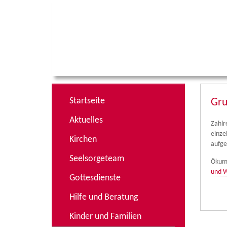
Startseite
Gru
Aktuelles
Zahlr
einze
Kirchen
aufge
Seelsorgeteam
Ökume
und W
Gottesdienste
Hilfe und Beratung
Kinder und Familien