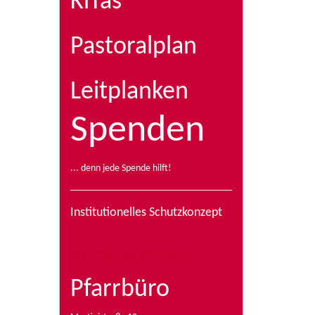
KiTas
Pastoralplan
Leitplanken
Spenden
... denn jede Spende hilft!
Institutionelles Schutzkonzept
Pfarrbüro Sankt Nikolaus
Pfarrbüro