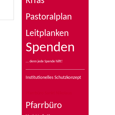
KiTas
Pastoralplan
Leitplanken
Spenden
... denn jede Spende hilft!
Institutionelles Schutzkonzept
Pfarrbüro Sankt Nikolaus
Pfarrbüro