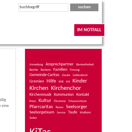
IM NOTFALL
Themen-Wolke
Ansprechpartner
Anmeldung
Barrierefreiheit
Familien
Beichte
Bücherei
Firmung
Gemeinde-Caritas
Glaube
Gottesdienst
Kinder
Hilfe
Gremien
KAB
kfd
Kirchen
Kirchenchor
Kirchenmusik
Kommunion
Kontakt
äßig
Kultur
Kreuz
Ökumene
Ortsausschüsse
e eine
Pfarrcaritas
Seelsorger
Reisen
Seelsorgeteam
Taufe
Service
Wallfahrt
Zeiten