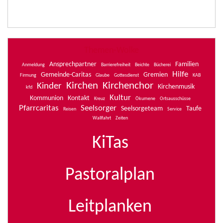
Themen-Wolke
Ansprechpartner
Familien
Anmeldung
Barrierefreiheit
Beichte
Bücherei
Hilfe
Gemeinde-Caritas
Gremien
Firmung
Glaube
Gottesdienst
KAB
Kirchen
Kirchenchor
Kinder
Kirchenmusik
kfd
Kultur
Kommunion
Kontakt
Kreuz
Ökumene
Ortsausschüsse
Pfarrcaritas
Seelsorger
Seelsorgeteam
Taufe
Reisen
Service
Wallfahrt
Zeiten
KiTas
Pastoralplan
Leitplanken