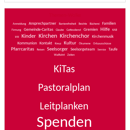
Themen-Wolke
Ansprechpartner
Familien
Anmeldung
Barrierefreiheit
Beichte
Bücherei
Hilfe
Gemeinde-Caritas
Gremien
Firmung
Glaube
Gottesdienst
KAB
Kirchen
Kirchenchor
Kinder
Kirchenmusik
kfd
Kultur
Kommunion
Kontakt
Kreuz
Ökumene
Ortsausschüsse
Pfarrcaritas
Seelsorger
Seelsorgeteam
Taufe
Reisen
Service
Wallfahrt
Zeiten
KiTas
Pastoralplan
Leitplanken
Spenden