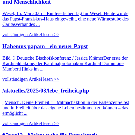
und Menschlichkeit
Wesel, 15. Mai 2025 – Ein feierlicher Tag für Wesel: Heute wurde
das Papst-Franziskus-Haus eingeweiht, eine neue Wärmestube des
Caritasverbandes ...
vollständigen Artikel lesen >>
Habemus papam - ein neuer Papst
Bild © Deutsche Bischofskonferenz / Jessica KrämerDer erste der
Kardinaldiakone, der Kardinalprotodiakon Kardinal Dominique
Mamberti [links im ...
vollständigen Artikel lesen >>
/aktuelles/2025/03/lebe_freiheit.php
„Mensch. Deine Freiheit!" - Mitmachaktion in der FastenzeitSelbst
und in Freiheit über das eigene Leben bestimmen zu können – das
ermöglicht ...
vollständigen Artikel lesen >>