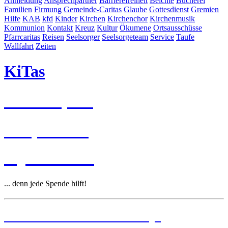
Anmeldung
Ansprechpartner
Barrierefreiheit
Beichte
Bücherei
Familien
Firmung
Gemeinde-Caritas
Glaube
Gottesdienst
Gremien
Hilfe
KAB
kfd
Kinder
Kirchen
Kirchenchor
Kirchenmusik
Kommunion
Kontakt
Kreuz
Kultur
Ökumene
Ortsausschüsse
Pfarrcaritas
Reisen
Seelsorger
Seelsorgeteam
Service
Taufe
Wallfahrt
Zeiten
KiTas
Pastoralplan
Leitplanken
Spenden
... denn jede Spende hilft!
Institutionelles Schutzkonzept