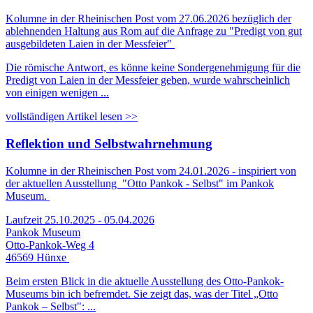
Kolumne in der Rheinischen Post vom 27.06.2026 bezüglich der
ablehnenden Haltung aus Rom auf die Anfrage zu "Predigt von gut
ausgebildeten Laien in der Messfeier"
Die römische Antwort, es könne keine Sondergenehmigung für die
Predigt von Laien in der Messfeier geben, wurde wahrscheinlich
von einigen wenigen ...
vollständigen Artikel lesen >>
Reflektion und Selbstwahrnehmung
Kolumne in der Rheinischen Post vom 24.01.2026 - inspiriert von
der aktuellen Ausstellung "Otto Pankok - Selbst" im Pankok
Museum.
Laufzeit 25.10.2025 - 05.04.2026
Pankok Museum
Otto-Pankok-Weg 4
46569 Hünxe
Beim ersten Blick in die aktuelle Ausstellung des Otto-Pankok-
Museums bin ich befremdet. Sie zeigt das, was der Titel „Otto
Pankok – Selbst": ...