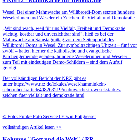
#5vor12 - Mahnwache für Demokratie
Wesel. Bei einer Mahnwache am Willibrordi-Dom setzten hunderte
Weselerinnen und Weseler ein Zeichen für Vielfalt und Demokratie.
„Wir sind wach, weil für uns Vielfalt, Freiheit und Demokratie
wichtig, kostbar und unverzichtbar sind", hieß es bei der
Mahnwache am Samstagmittag vor dem Seitenportal des
Willibrordi-Doms in Wesel. Zur symbolträchtigen Uhrzeit – fünf vor
zwölf – hatten hierher die katholische und evangelische
Kirchengemeinde geladen, hunderte Weselerinnen und Weseler –
zum Teil mit eindeutigen Demo-Schildern – sind dem Aufruf
gefolgt.
Der vollständigen Bericht der NRZ gibt es
unter https://www.nrz.de/lokales/wesel-hamminkeln-
schermbeck/article408263519/mahnwache-in-wesel-starkes-
zeichen-fuer-vielfalt-und-demokratie.html
© Foto: Funke Foto Service | Erwin Pottgiesser
vollständigen Artikel lesen >>
Kolumne "Gott und die Welt" / RP