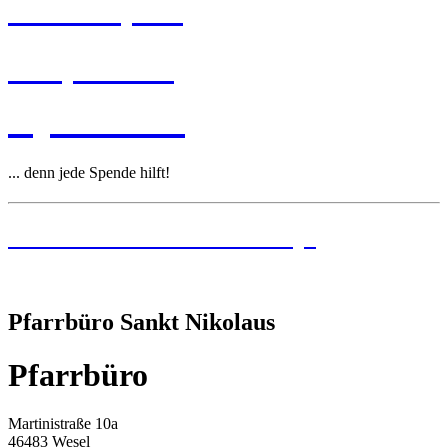
Pastoralplan
Leitplanken
Spenden
... denn jede Spende hilft!
Institutionelles Schutzkonzept
Pfarrbüro Sankt Nikolaus
Pfarrbüro
Martinistraße 10a
46483 Wesel