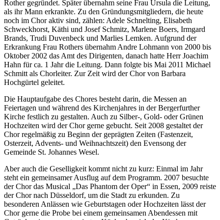
Rother gegründet. Später übernahm seine Frau Ursula die Leitung,
als ihr Mann erkrankte. Zu den Gründungsmitgliedern, die heute
noch im Chor aktiv sind, zählen: Adele Schnelting, Elisabeth
Schweckhorst, Käthi und Josef Schmitz, Marlene Boers, Irmgard
Brands, Trudi Duvenbeck und Marlies Lemken. Aufgrund der
Erkrankung Frau Rothers übernahm Andre Lohmann von 2000 bis
Oktober 2002 das Amt des Dirigenten, danach hatte Herr Joachim
Hahn für ca. 1 Jahr die Leitung. Dann folgte bis Mai 2011 Michael
Schmitt als Chorleiter. Zur Zeit wird der Chor von Barbara
Hochgürtel geleitet.
Die Hauptaufgabe des Chores besteht darin, die Messen an
Feiertagen und während des Kirchenjahres in der Bergerfurther
Kirche festlich zu gestalten. Auch zu Silber-, Gold- oder Grünen
Hochzeiten wird der Chor gerne gebucht. Seit 2008 gestaltet der
Chor regelmäßig zu Beginn der geprägten Zeiten (Fastenzeit,
Osterzeit, Advents- und Weihnachtszeit) den Evensong der
Gemeinde St. Johannes Wesel.
Aber auch die Geselligkeit kommt nicht zu kurz: Einmal im Jahr
steht ein gemeinsamer Ausflug auf dem Programm. 2007 besuchte
der Chor das Musical „Das Phantom der Oper“ in Essen, 2009 reiste
der Chor nach Düsseldorf, um die Stadt zu erkunden. Zu
besonderen Anlässen wie Geburtstagen oder Hochzeiten lässt der
Chor gerne die Probe bei einem gemeinsamen Abendessen mit