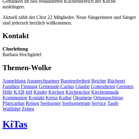
Getränken im neu restaurierten Küchenbereich der Kirche
ausklingen.
Aktuell zählt der Chor 22 Mitglieder. Neue Sängerinnen und Sänger
sind jederzeit herzlich willkommen.
Kontakt
Chorleitung
Barbara Hochgürtel
Themen-Wolke
Anmeldung
Ansprechpartner
Barrierefreiheit
Beichte
Bücherei
Familien
Firmung
Gemeinde-Caritas
Glaube
Gottesdienst
Gremien
Hilfe
KAB
kfd
Kinder
Kirchen
Kirchenchor
Kirchenmusik
Kommunion
Kontakt
Kreuz
Kultur
Ökumene
Ortsausschüsse
Pfarrcaritas
Reisen
Seelsorger
Seelsorgeteam
Service
Taufe
Wallfahrt
Zeiten
KiTas