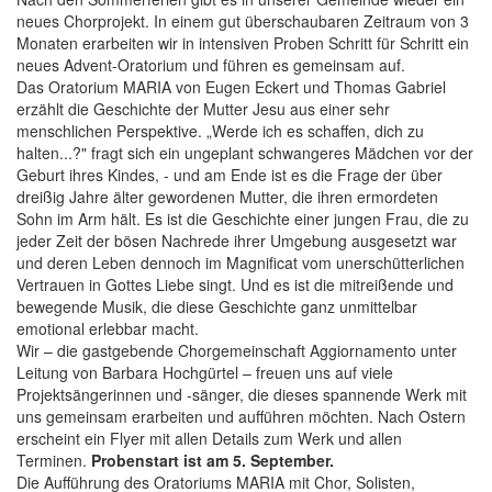
neues Chorprojekt. In einem gut überschaubaren Zeitraum von 3
Monaten erarbeiten wir in intensiven Proben Schritt für Schritt ein
neues Advent-Oratorium und führen es gemeinsam auf.
Das Oratorium MARIA von Eugen Eckert und Thomas Gabriel
erzählt die Geschichte der Mutter Jesu aus einer sehr
menschlichen Perspektive. „Werde ich es schaffen, dich zu
halten...?" fragt sich ein ungeplant schwangeres Mädchen vor der
Geburt ihres Kindes, - und am Ende ist es die Frage der über
dreißig Jahre älter gewordenen Mutter, die ihren ermordeten
Sohn im Arm hält. Es ist die Geschichte einer jungen Frau, die zu
jeder Zeit der bösen Nachrede ihrer Umgebung ausgesetzt war
und deren Leben dennoch im Magnificat vom unerschütterlichen
Vertrauen in Gottes Liebe singt. Und es ist die mitreißende und
bewegende Musik, die diese Geschichte ganz unmittelbar
emotional erlebbar macht.
Wir – die gastgebende Chorgemeinschaft Aggiornamento unter
Leitung von Barbara Hochgürtel – freuen uns auf viele
Projektsängerinnen und -sänger, die dieses spannende Werk mit
uns gemeinsam erarbeiten und aufführen möchten. Nach Ostern
erscheint ein Flyer mit allen Details zum Werk und allen
Terminen.
Probenstart ist am 5. September.
Die Aufführung des Oratoriums MARIA mit Chor, Solisten,