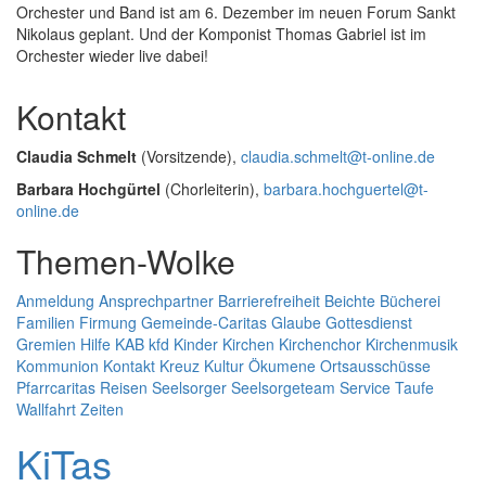
Orchester und Band ist am 6. Dezember im neuen Forum Sankt
Nikolaus geplant. Und der Komponist Thomas Gabriel ist im
Orchester wieder live dabei!
Kontakt
Claudia Schmelt
(Vorsitzende),
claudia.schmelt@t-online.de
Barbara Hochgürtel
(Chorleiterin),
barbara.hochguertel@t-
online.de
Themen-Wolke
Anmeldung
Ansprechpartner
Barrierefreiheit
Beichte
Bücherei
Familien
Firmung
Gemeinde-Caritas
Glaube
Gottesdienst
Gremien
Hilfe
KAB
kfd
Kinder
Kirchen
Kirchenchor
Kirchenmusik
Kommunion
Kontakt
Kreuz
Kultur
Ökumene
Ortsausschüsse
Pfarrcaritas
Reisen
Seelsorger
Seelsorgeteam
Service
Taufe
Wallfahrt
Zeiten
KiTas