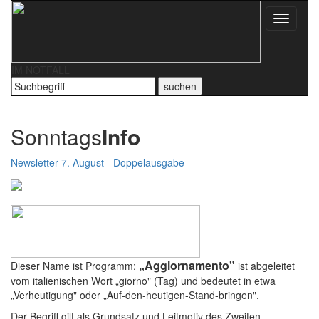
Toggle
navigati
IM NOTFALL
Sonntags
Info
Newsletter 7. August - Doppelausgabe
„Aggiornamento"
Dieser Name ist Programm:
ist abgeleitet
vom italienischen Wort „giorno" (Tag) und bedeutet in etwa
„Verheutigung" oder „Auf-den-heutigen-Stand-bringen".
Der Begriff gilt als Grundsatz und Leitmotiv des Zweiten