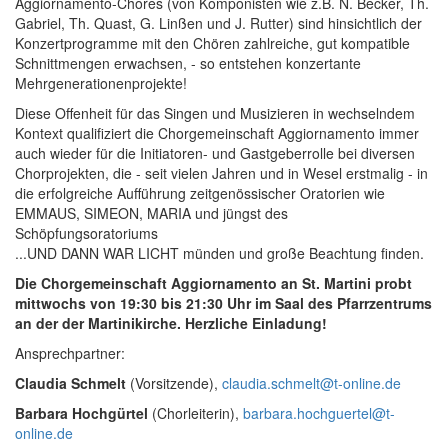
Aggiornamento-Chores (von Komponisten wie z.B. N. Becker, Th.
Gabriel, Th. Quast, G. Linßen und J. Rutter) sind hinsichtlich der
Konzertprogramme mit den Chören zahlreiche, gut kompatible
Schnittmengen erwachsen, - so entstehen konzertante
Mehrgenerationenprojekte!
Diese Offenheit für das Singen und Musizieren in wechselndem
Kontext qualifiziert die Chorgemeinschaft Aggiornamento immer
auch wieder für die Initiatoren- und Gastgeberrolle bei diversen
Chorprojekten, die - seit vielen Jahren und in Wesel erstmalig - in
die erfolgreiche Aufführung zeitgenössischer Oratorien wie
EMMAUS, SIMEON, MARIA und jüngst des
Schöpfungsoratoriums
...UND DANN WAR LICHT münden und große Beachtung finden.
Die Chorgemeinschaft Aggiornamento an St. Martini probt
mittwochs von 19:30 bis 21:30 Uhr im Saal des Pfarrzentrums
an der der Martinikirche. Herzliche Einladung!
Ansprechpartner:
Claudia Schmelt
(Vorsitzende),
claudia.schmelt@t-online.de
Barbara Hochgürtel
(Chorleiterin),
barbara.hochguertel@t-
online.de