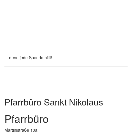
Pastoralplan
Leitplanken
Spenden
... denn jede Spende hilft!
Institutionelles Schutzkonzept
Pfarrbüro Sankt Nikolaus
Pfarrbüro
Martinistraße 10a