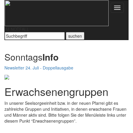
Toggle
navigati
IM NOTFALL
Sonntags
Info
Newsletter 24. Juli - Doppellausgabe
Erwachsenengruppen
In unserer Seelsorgeeinheit bzw. in der neuen Pfarrei gibt es
zahlreiche Gruppen und Initiativen, in denen erwachsene Frauen
und Männer aktiv sind. Bitte folgen Sie der Menüleiste links unter
diesem Punkt “Erwachsenengruppen”.