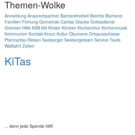
Themen-Wolke
Anmeldung
Ansprechpartner
Barrierefreiheit
Beichte
Bücherei
Familien
Firmung
Gemeinde-Caritas
Glaube
Gottesdienst
Gremien
Hilfe
KAB
kfd
Kinder
Kirchen
Kirchenchor
Kirchenmusik
Kommunion
Kontakt
Kreuz
Kultur
Ökumene
Ortsausschüsse
Pfarrcaritas
Reisen
Seelsorger
Seelsorgeteam
Service
Taufe
Wallfahrt
Zeiten
KiTas
Pastoralplan
Leitplanken
Spenden
... denn jede Spende hilft!