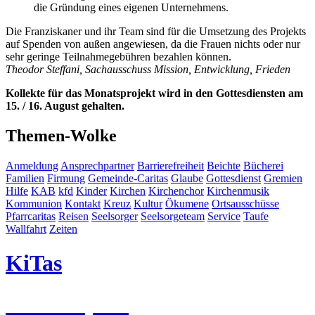
die Gründung eines eigenen Unternehmens.
Die Franziskaner und ihr Team sind für die Umsetzung des Projekts
auf Spenden von außen angewiesen, da die Frauen nichts oder nur
sehr geringe Teilnahmegebühren bezahlen können.
Theodor Steffani, Sachausschuss Mission, Entwicklung, Frieden
Kollekte für das Monatsprojekt wird in den Gottesdiensten am
15. / 16. August gehalten.
Themen-Wolke
Anmeldung
Ansprechpartner
Barrierefreiheit
Beichte
Bücherei
Familien
Firmung
Gemeinde-Caritas
Glaube
Gottesdienst
Gremien
Hilfe
KAB
kfd
Kinder
Kirchen
Kirchenchor
Kirchenmusik
Kommunion
Kontakt
Kreuz
Kultur
Ökumene
Ortsausschüsse
Pfarrcaritas
Reisen
Seelsorger
Seelsorgeteam
Service
Taufe
Wallfahrt
Zeiten
KiTas
Pastoralplan