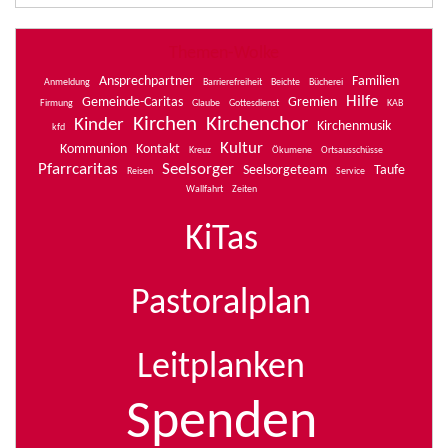
Themen-Wolke
Ansprechpartner
Familien
Anmeldung
Barrierefreiheit
Beichte
Bücherei
Hilfe
Gemeinde-Caritas
Gremien
Firmung
Glaube
Gottesdienst
KAB
Kirchen
Kirchenchor
Kinder
Kirchenmusik
kfd
Kultur
Kommunion
Kontakt
Kreuz
Ökumene
Ortsausschüsse
Pfarrcaritas
Seelsorger
Seelsorgeteam
Taufe
Reisen
Service
Wallfahrt
Zeiten
KiTas
Pastoralplan
Leitplanken
Spenden