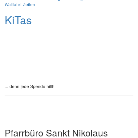
Wallfahrt
Zeiten
KiTas
Pastoralplan
Leitplanken
Spenden
... denn jede Spende hilft!
Institutionelles Schutzkonzept
Pfarrbüro Sankt Nikolaus