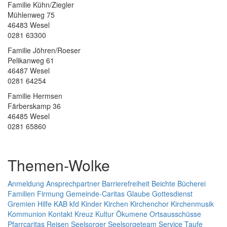
Familie Kühn/Ziegler
Mühlenweg 75
46483 Wesel
0281 63300
Familie Jöhren/Roeser
Pelikanweg 61
46487 Wesel
0281 64254
Familie Hermsen
Färberskamp 36
46485 Wesel
0281 65860
Themen-Wolke
Anmeldung
Ansprechpartner
Barrierefreiheit
Beichte
Bücherei
Familien
Firmung
Gemeinde-Caritas
Glaube
Gottesdienst
Gremien
Hilfe
KAB
kfd
Kinder
Kirchen
Kirchenchor
Kirchenmusik
Kommunion
Kontakt
Kreuz
Kultur
Ökumene
Ortsausschüsse
Pfarrcaritas
Reisen
Seelsorger
Seelsorgeteam
Service
Taufe