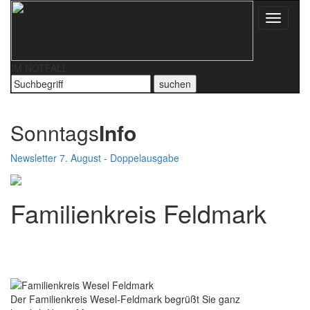
Toggle
navigati
IM NOTFALL
Sonntags
Info
Newsletter 7. August - Doppelausgabe
Familienkreis Feldmark
Der Familienkreis Wesel-Feldmark begrüßt Sie ganz